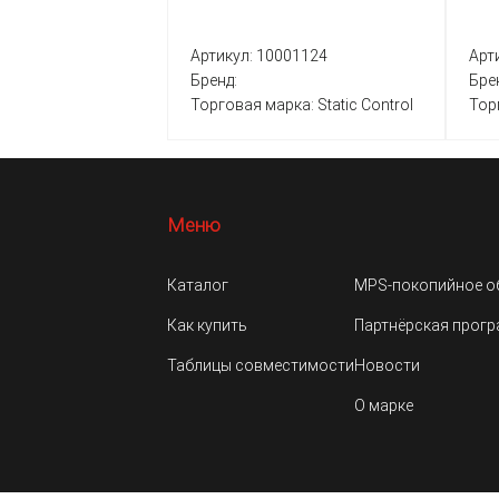
Артикул:
10001124
Арт
Бренд:
Бре
Торговая марка:
Static Control
Тор
Меню
Каталог
MPS-покопийное о
Как купить
Партнёрская прог
Таблицы совместимости
Новости
О марке