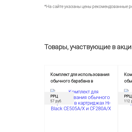
*На сайте указаны цены рекомендованные р
Товары, участвующие в акци
Комплект для использования
Ком
обычного барабана в
обы
картриджах Hi-Black CE505A/X
кар
и CF280A/X
РРЦ
РРЦ
57 руб.
112 